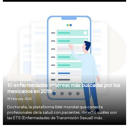
nocivas, por mencionar algunas, así lo compartió, la
plataforma Doctoralia.
ESTUDIOS
10 enfermedades venéreas más buscadas por los
mexicanos en 2019
19 February 2020
Doctoralia, la plataforma líder mundial que conecta
profesionales de la salud con pacientes, detectó cuáles son
las ETS (Enfermedades de Transmisión Sexual) más
consultadas a los expertos de la plataforma en México
durante el 2019. Todo esto, porque una de las actividade...