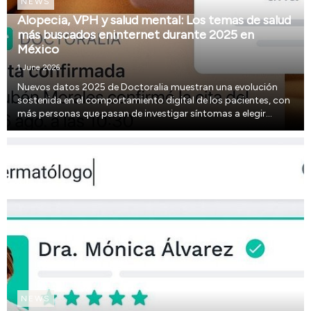
NEWS
Alopecia, VPH y salud mental: Los temas de salud
más buscados eninternet durante 2025 en
México
1 June 2026
Nuevos datos 2025 de Doctoralia muestran una evolución
sostenida en el comportamiento digital de los pacientes, con
más personas que pasan de investigar síntomas a elegir
especialistas y acceder a atención médica.
NEWS