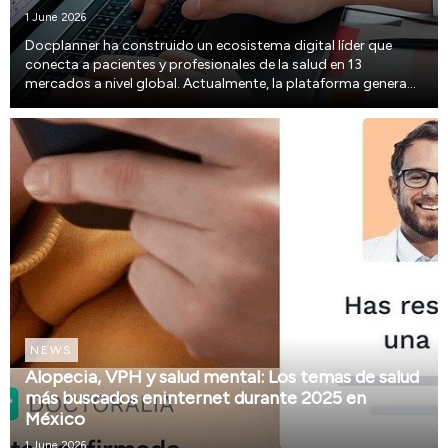
1 June 2026
Docplanner ha construido un ecosistema digital líder que
conecta a pacientes y profesionales de la salud en 13
mercados a nivel global. Actualmente, la plataforma genera
más de 100 millones de visitas mensuales de pacientes,
facilitando la conexión con más de 2.8 millone...
NEWS
Alopecia, VPH y salud mental: Los temas de salud
más buscados eninternet durante 2025 en
México
1 June 2026