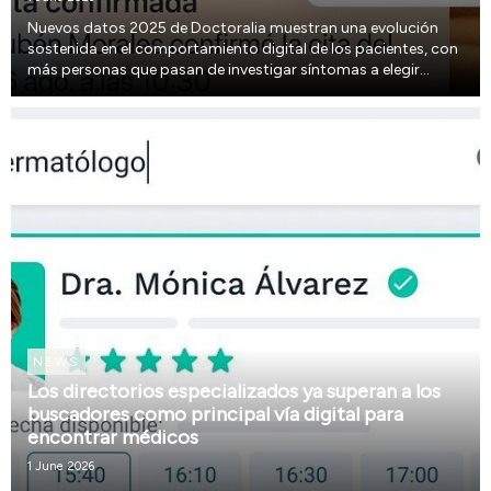
Nuevos datos 2025 de Doctoralia muestran una evolución
sostenida en el comportamiento digital de los pacientes, con
más personas que pasan de investigar síntomas a elegir
especialistas y acceder a atención médica.
NEWS
Los directorios especializados ya superan a los
buscadores como principal vía digital para
encontrar médicos
1 June 2026