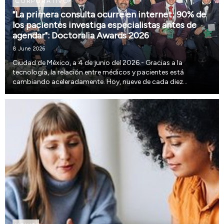
CORPORATIVO
"La primera consulta ocurre en internet; 90% de
los pacientes investiga especialistas antes de
agendar": Doctoralia Awards 2026
8 June 2026
Ciudad de México, a 4 de junio del 2026.- Gracias a la
tecnología, la relación entre médicos y pacientes está
cambiando aceleradamente. Hoy, nueve de cada diez
pacientes buscan especialistas en internet antes de agendar
una consulta y el 84% revisa opiniones y reseñas pa...