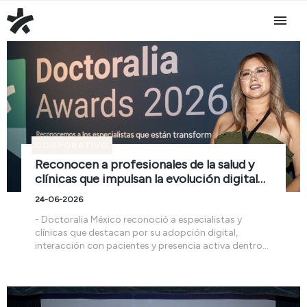
CORPORATIVO
Reconocen a profesionales de la salud y
clínicas que impulsan la evolución digital
de la salud
24-06-2026
- Doctoralia México reconoció a especialistas y
clínicas que destacan por su adopción digital,
interacción con pacientes y presencia activa dentro
de la plataforma.